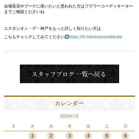
会場装花やブーケに使いたいと思われた方はフラワーコーディネーター
までご相談くださいね
エスタシオン・デ・神戸をもっと詳しく知りたい方は
こちもチェックしてみてください
https://lit.link/estaciondekobe
カレンダー
2025年7月
月
火
水
木
金
土
日
1
2
3
4
5
6