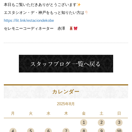
本日もご覧いただきありがとうございます
エスタシオン・デ・神戸をもっと知りたい方は
https://lit.link/estaciondekobe
セレモニーコーディネーター 赤澤
カレンダー
2025年8月
月
火
水
木
金
土
日
1
2
3
4
5
6
7
8
9
10