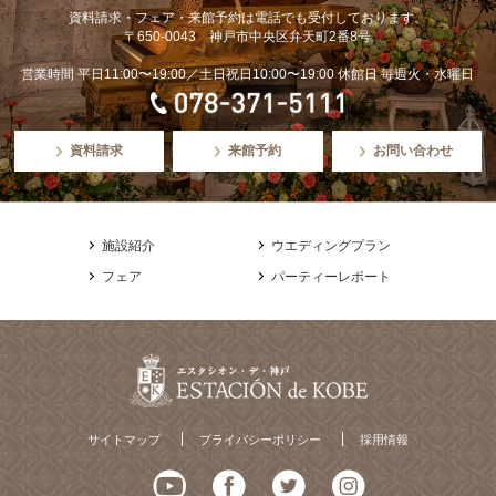
資料請求・フェア・来館予約は電話でも受付しております。
〒650-0043 神戸市中央区弁天町2番8号
営業時間 平日11:00〜19:00／土日祝日10:00〜19:00 休館日 毎週火・水曜日
資料請求
来館予約
お問い合わせ
施設紹介
ウエディングプラン
フェア
パーティーレポート
サイトマップ
プライバシーポリシー
採用情報