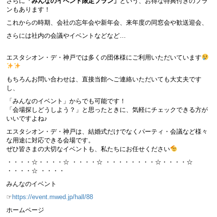
さらに
「みんなのイベント限定プラン」
という、お得な特典付きのプラ
ンもあります！
これからの時期、会社の忘年会や新年会、来年度の同窓会や歓送迎会、
さらには社内の会議やイベントなどなど…
エスタシオン・デ・神戸では多くの団体様にご利用いただいています
もちろんお問い合わせは、直接当館へご連絡いただいても大丈夫です
し、
「みんなのイベント」からでも可能です！
「会場探しどうしよう？」と思ったときに、気軽にチェックできる方が
いいですよね♪
エスタシオン・デ・神戸は、結婚式だけでなくパーティ・会議など様々
な用途に対応できる会場です。
ぜひ皆さまの大切なイベントも、私たちにお任せください
・・・・☆・・・・☆ ・・・・☆ ・・・・・・・・☆・・・・☆
・・・・☆ ・・・・
みんなのイベント
☞
https://event.mwed.jp/hall/88
ホームページ