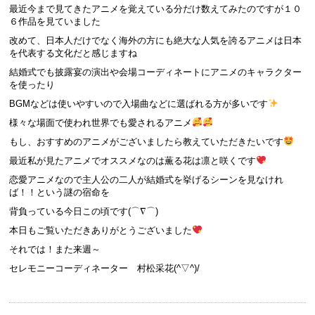
最近今まで見てきたアニメを覚えている分だけ数えてみたのですが１０
６作品を見ていました
改めて、日本人だけでなく海外の方にも絶大な人気を誇るアニメは日本
を代表する文化だと感じますね
結婚式でも披露宴の演出や会場コーディネートにアニメのキャラクター
を使ったり
BGMなどは使いやすいので入場曲などに選ばれる方が多いです
様々な場面で使われ世界でも愛されるアニメ
もし、おすすめのアニメがございましたら教えていただきたいです
最近私が見たアニメでオススメなのは薫る花は凛と咲くです
恋愛アニメなので主人公の二人が結婚式を挙げるシーンを見なけれ
ば！！という謎の宿命を
背負っている今日この頃です(⌒∇⌒)
本日もご覧いただきありがとうございました
それでは！また来週～
セレモニーコーディネーター 村松采花(^▽^)/