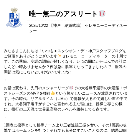
唯一無二のアスリート
2025/10/22 【
神戸 結婚式場
】 セレモニーコーディネー
ター
みなさまこんにちは！いつもエスタシオン・デ・神戸スタッフブログを
ご覧頂きありがとうございます
セレモニーコーディネーターの十川で
す。この季節、空調の調節が難しくなり、いつの間にか汗ばんで余計に
しんどい時ありませんか？夜は急に肌寒くなってきましたので、服装の
調節は気にしないといけないですよね！
・
お話は変わり、先日のメジャーリーグ
での大谷翔平選手の大活躍！ポ
ストシーズンのMVPを獲得
という輝かしいニュースが放送されていま
す。今の時代、リアルタイム（LIVE）で情報が入るので嬉しい世の中で
すね。大谷翔平選手がすごいと言われる主な理由は、皆様ご存じの様
に、投打の二刀流で世界最高峰のレベルを維持してる点です。
・
1回表に投手として相手チームより三者連続三振を奪い、その1回裏の攻
撃ではホームランを打つ！それでも充分にすごいことなのに、結果10個