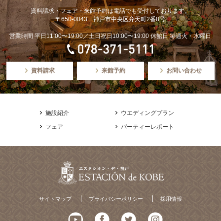
資料請求・フェア・来館予約は電話でも受付しております。
〒650-0043 神戸市中央区弁天町2番8号
営業時間 平日11:00〜19:00／土日祝日10:00〜19:00 休館日 毎週火・水曜日
資料請求
来館予約
お問い合わせ
施設紹介
ウエディングプラン
フェア
パーティーレポート
サイトマップ
プライバシーポリシー
採用情報