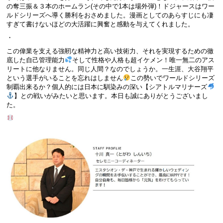
の奪三振＆３本のホームラン(その中で1本は場外弾)！ドジャースはワー
ルドシリーズへ導く勝利をおさめました。漫画としてのあらすじにも凄
すぎて書けないほどの大活躍に興奮と感動を与えてくれました。
・
この偉業を支える強靭な精神力と高い技術力、それを実現するための徹
底した自己管理能力
そして性格や人格も超イケメン！唯一無二のアス
リートに他なりません。同じ人間？なのでしょうか。一生涯、大谷翔平
という選手がいることを忘れはしません
この勢いでワールドシリーズ
制覇出来るか？個人的には日本に馴染みの深い【シアトルマリナーズ
】との戦いがみたいと思います。本日も誠にありがとうございまし
た。