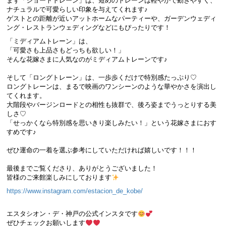
まず「ショートトレーン」は、短めのトレーンは軽やかで動きやすく、
ナチュラルで可愛らしい印象を与えてくれます♪
ゲストとの距離が近いアットホームなパーティーや、ガーデンウェディ
ング・レストランウェディングなどにもぴったりです！
「ミディアムトレーン」は、
「可愛さも上品さもどっちも欲しい！」
そんな花嫁さまに人気なのがミディアムトレーンです♪
そして「ロングトレーン」は、一歩歩くだけで特別感たっぷり♡
ロングトレーンは、まるで映画のワンシーンのような華やかさを演出し
てくれます。
大階段やバージンロードとの相性も抜群で、後ろ姿までうっとりする美
しさ♡
「せっかくなら特別感を思いきり楽しみたい！」という花嫁さまにおす
すめです♪
ぜひ運命の一着を選ぶ参考にしていただければ嬉しいです！！！
最後までご覧くださり、ありがとうございました！
皆様のご来館楽しみにしております
https://www.instagram.com/estacion_de_kobe/
エスタシオン・デ・神戸の公式インスタです
ぜひチェックお願いします