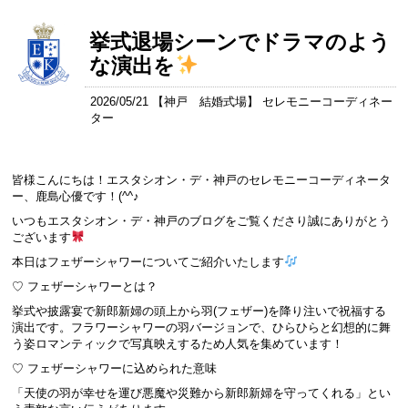
挙式退場シーンでドラマのよう
な演出を
2026/05/21 【
神戸 結婚式場
】 セレモニーコーディネー
ター
皆様こんにちは！エスタシオン・デ・神戸のセレモニーコーディネータ
ー、鹿島心優です！(^^♪
いつもエスタシオン・デ・神戸のブログをご覧くださり誠にありがとう
ございます
本日はフェザーシャワーについてご紹介いたします
♡ フェザーシャワーとは？
挙式や披露宴で新郎新婦の頭上から羽(フェザー)を降り注いで祝福する
演出です。フラワーシャワーの羽バージョンで、ひらひらと幻想的に舞
う姿ロマンティックで写真映えするため人気を集めています！
♡ フェザーシャワーに込められた意味
「天使の羽が幸せを運び悪魔や災難から新郎新婦を守ってくれる」とい