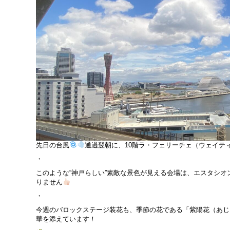
先日の台風
通過翌朝に、10階ラ・フェリーチェ（ウェイティン
・
このような“神戸らしい”素敵な景色が見える会場は、エスタシ
りません
・
今週のバロックステージ装花も、季節の花である「紫陽花（あじ
華を添えています！