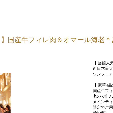
1！】国産牛フィレ肉＆オマール海老
【 当館人気
西日本最大
ワンフロア
【 豪華4
国産牛フィ
老の~ポワ
メインディ
限定でご用
予約要）