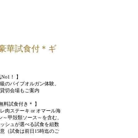
＊豪華試食付＊ギ
No1！ 】
級のパイプオルガン体験、
貸切会場もご案内
品無料試食付き＊ 】
レ肉ステーキ or オマール海
レ～甲殻類ソース～を含む、
ッシュが選べる試食を組数
意（試食は前日15時迄のご