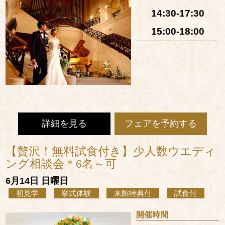
14:30-17:30
15:00-18:00
詳細を見る
フェアを予約する
【贅沢！無料試食付き】少人数ウエディ
ング相談会＊6名～可
6月14日 日曜日
初見学
挙式体験
来館特典付
試食付
開催時間