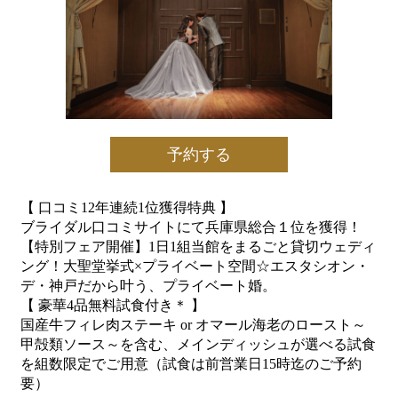
予約する
【 口コミ12年連続1位獲得特典 】
ブライダル口コミサイトにて兵庫県総合１位を獲得！
【特別フェア開催】1日1組当館をまるごと貸切ウェディ
ング！大聖堂挙式×プライベート空間☆エスタシオン・
デ・神戸だから叶う、プライベート婚。
【 豪華4品無料試食付き＊ 】
国産牛フィレ肉ステーキ or オマール海老のロースト～
甲殻類ソース～を含む、メインディッシュが選べる試食
を組数限定でご用意（試食は前営業日15時迄のご予約
要）