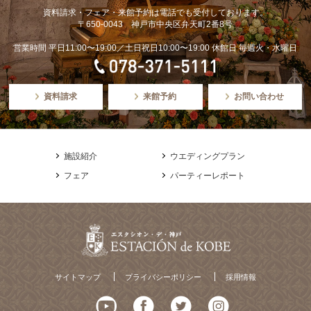
資料請求・フェア・来館予約は電話でも受付しております。
〒650-0043 神戸市中央区弁天町2番8号
営業時間 平日11:00〜19:00／土日祝日10:00〜19:00 休館日 毎週火・水曜日
資料請求
来館予約
お問い合わせ
施設紹介
ウエディングプラン
フェア
パーティーレポート
サイトマップ
プライバシーポリシー
採用情報