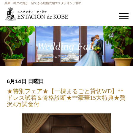
兵庫・神戸の海が一望できる結婚式場エスタシオンデ神戸
Wedding Fair
ウェディングフェア
6月14日 日曜日
★特別フェア★【一棟まるごと貸切WD】**
ドレス試着＆骨格診断★**豪華15大特典★贅
沢4万試食付