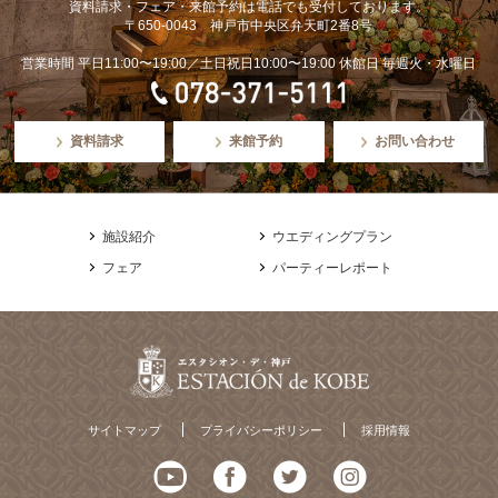
資料請求・フェア・来館予約は電話でも受付しております。
〒650-0043 神戸市中央区弁天町2番8号
営業時間 平日11:00〜19:00／土日祝日10:00〜19:00 休館日 毎週火・水曜日
資料請求
来館予約
お問い合わせ
施設紹介
ウエディングプラン
フェア
パーティーレポート
サイトマップ
プライバシーポリシー
採用情報