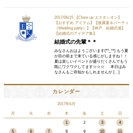
2017/06/15 【
Close up エスタシオン
】
【
おすすめ アイテム
】【
披露宴＆パーティ
（Wedding party）
】【
神戸 結婚式場
】
【
結婚式のアイデア集
】
結婚式の先輩＊＊
みなさんおはようございます(*^_^*) もう夏
が目の前まで来ている感じがしますね！！
夏は楽しいイベントが盛りだくさんでもう
既にワクワクしてます☆☆☆ 本日はみ
なさんもご存知かもしれませんが […]
カレンダー
2017年6月
月
火
水
木
金
土
日
1
2
3
4
5
6
7
8
9
10
11