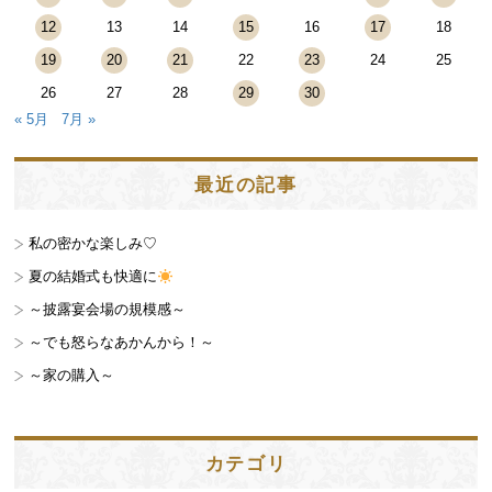
12
13
14
15
16
17
18
19
20
21
22
23
24
25
26
27
28
29
30
« 5月
7月 »
最近の記事
私の密かな楽しみ♡
夏の結婚式も快適に
～披露宴会場の規模感～
～でも怒らなあかんから！～
～家の購入～
カテゴリ