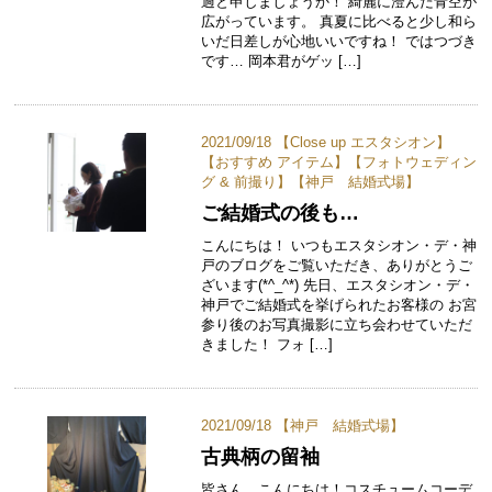
過と申しましょうか！ 綺麗に澄んだ青空が
広がっています。 真夏に比べると少し和ら
いだ日差しが心地いいですね！ ではつづき
です… 岡本君がゲッ […]
2021/09/18 【
Close up エスタシオン
】
【
おすすめ アイテム
】【
フォトウェディン
グ & 前撮り
】【
神戸 結婚式場
】
ご結婚式の後も…
こんにちは！ いつもエスタシオン・デ・神
戸のブログをご覧いただき、ありがとうご
ざいます(*^_^*) 先日、エスタシオン・デ・
神戸でご結婚式を挙げられたお客様の お宮
参り後のお写真撮影に立ち会わせていただ
きました！ フォ […]
2021/09/18 【
神戸 結婚式場
】
古典柄の留袖
皆さん、こんにちは！コスチュームコーデ