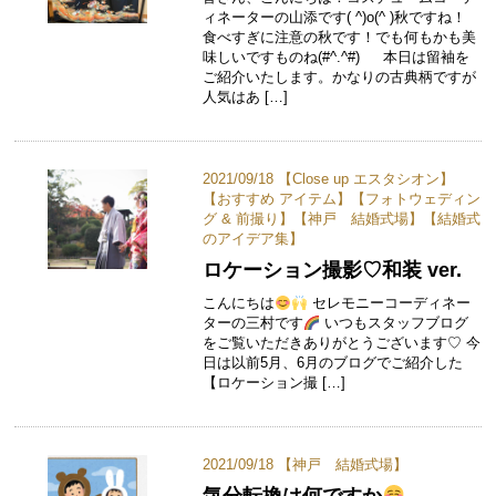
ィネーターの山添です( ^)o(^ )秋ですね！
食べすぎに注意の秋です！でも何もかも美
味しいですものね(#^.^#) 本日は留袖を
ご紹介いたします。かなりの古典柄ですが
人気はあ […]
2021/09/18 【
Close up エスタシオン
】
【
おすすめ アイテム
】【
フォトウェディン
グ & 前撮り
】【
神戸 結婚式場
】【
結婚式
のアイデア集
】
ロケーション撮影♡和装 ver.
こんにちは
セレモニーコーディネー
ターの三村です
いつもスタッフブログ
をご覧いただきありがとうございます♡ 今
日は以前5月、6月のブログでご紹介した
【ロケーション撮 […]
2021/09/18 【
神戸 結婚式場
】
気分転換は何ですか