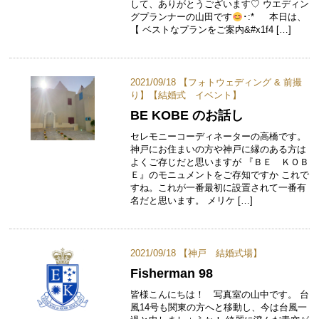
して、ありがとうございます♡ ウエディン
グプランナーの山田です
･:* 本日は、
【 ベストなプランをご案内&#x1f4 […]
2021/09/18 【
フォトウェディング & 前撮
り
】【
結婚式 イベント
】
BE KOBE のお話し
セレモニーコーディネーターの高橋です。
神戸にお住まいの方や神戸に縁のある方は
よくご存じだと思いますが 『ＢＥ ＫＯＢ
Ｅ』のモニュメントをご存知ですか これで
すね。これが一番最初に設置されて一番有
名だと思います。 メリケ […]
2021/09/18 【
神戸 結婚式場
】
Fisherman 98
皆様こんにちは！ 写真室の山中です。 台
風14号も関東の方へと移動し、今は台風一