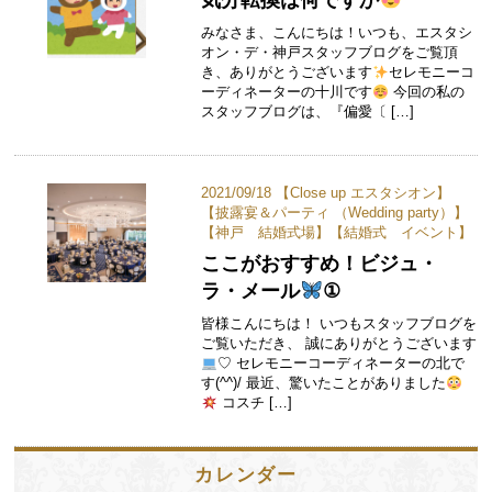
みなさま、こんにちは！いつも、エスタシ
オン・デ・神戸スタッフブログをご覧頂
き、ありがとうございます
セレモニーコ
ーディネーターの十川です
今回の私の
スタッフブログは、『偏愛〔 […]
2021/09/18 【
Close up エスタシオン
】
【
披露宴＆パーティ （Wedding party）
】
【
神戸 結婚式場
】【
結婚式 イベント
】
ここがおすすめ！ビジュ・
ラ・メール
①
皆様こんにちは！ いつもスタッフブログを
ご覧いただき、 誠にありがとうございます
♡ セレモニーコーディネーターの北で
す(^^)/ 最近、驚いたことがありました
コスチ […]
カレンダー