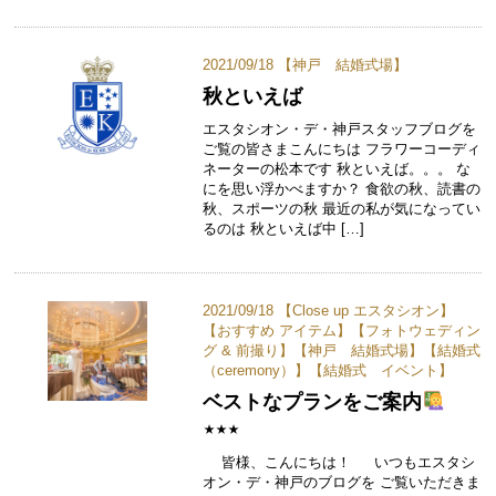
2021/09/18 【
神戸 結婚式場
】
秋といえば
エスタシオン・デ・神戸スタッフブログを
ご覧の皆さまこんにちは フラワーコーディ
ネーターの松本です 秋といえば。。。 な
にを思い浮かべますか？ 食欲の秋、読書の
秋、スポーツの秋 最近の私が気になってい
るのは 秋といえば中 […]
2021/09/18 【
Close up エスタシオン
】
【
おすすめ アイテム
】【
フォトウェディン
グ & 前撮り
】【
神戸 結婚式場
】【
結婚式
（ceremony）
】【
結婚式 イベント
】
ベストなプランをご案内
⋆⋆⋆
皆様、こんにちは！ いつもエスタシ
オン・デ・神戸のブログを ご覧いただきま