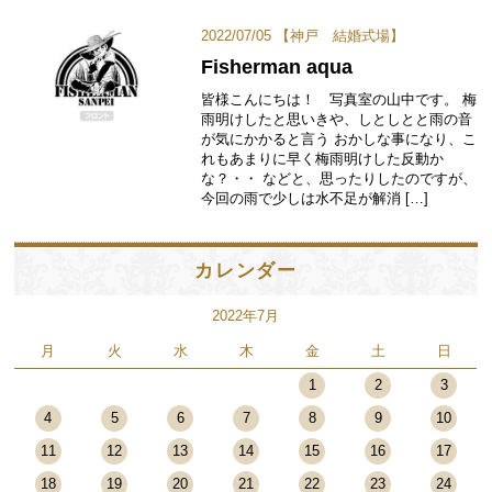
2022/07/05 【
神戸 結婚式場
】
Fisherman aqua
皆様こんにちは！ 写真室の山中です。 梅
雨明けしたと思いきや、しとしとと雨の音
が気にかかると言う おかしな事になり、こ
れもあまりに早く梅雨明けした反動か
な？・・ などと、思ったりしたのですが、
今回の雨で少しは水不足が解消 […]
カレンダー
2022年7月
月
火
水
木
金
土
日
1
2
3
4
5
6
7
8
9
10
11
12
13
14
15
16
17
18
19
20
21
22
23
24