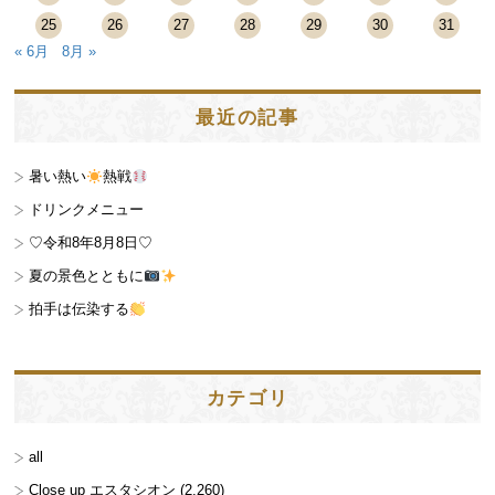
25
26
27
28
29
30
31
« 6月
8月 »
最近の記事
暑い熱い
熱戦
ドリンクメニュー
♡令和8年8月8日♡
夏の景色とともに
拍手は伝染する
カテゴリ
all
Close up エスタシオン
(2,260)