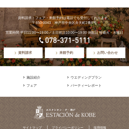
資料請求・フェア・来館予約は電話でも受付しております。
〒650-0043 神戸市中央区弁天町2番8号
営業時間 平日11:00〜19:00／土日祝日10:00〜19:00 休館日 毎週火・水曜日
資料請求
来館予約
お問い合わせ
施設紹介
ウエディングプラン
フェア
パーティーレポート
サイトマップ
プライバシーポリシー
採用情報