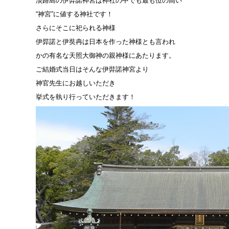
淡路島の伊弉諾神宮は神社の中でも最も位の高い
“神宮”に値する神社です！
さらにそこに祀られる神様
伊弉諾と伊奘冉は日本を作った神様とも言われ
かの有名な天照大御神の親神様にあたります。
ご結婚式当日はそんな伊弉諾神宮より
神官先生にお越しいただき
挙式を執り行っていただきます！