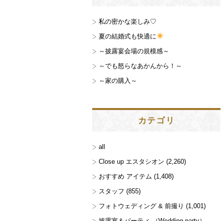
私の密かな楽しみ♡
夏の結婚式も快適に
～披露宴会場の規模感～
～でも怒らなあかんから！～
～家の購入～
カテゴリ
all
Close up エスタシオン
(2,260)
おすすめ アイテム
(1,408)
スタッフ
(855)
フォトウェディング & 前撮り
(1,001)
披露宴＆パーティ （Wedding party）