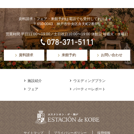
資料請求・フェア・来館予約は電話でも受付しております。
〒650-0043 神戸市中央区弁天町2番8号
営業時間 平日11:00〜19:00／土日祝日10:00〜19:00 休館日 毎週火・水曜日
資料請求
来館予約
お問い合わせ
施設紹介
ウエディングプラン
フェア
パーティーレポート
サイトマップ
プライバシーポリシー
採用情報