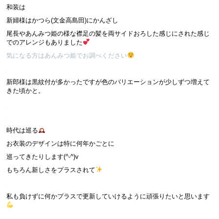
和装は
新婦様はかつら(文金高島田)にかんざし
尾長やあんみつ姫の様な襟足の髪を両サイドおろした感じにされた感じ
でのアレンジもありました
気になる方はあんみつ姫でお調べください
.
新郎様は黒紋付が多かったですが色のバリエーションが少しずつ増えて
きた頃かと。
.
.
時代は巡る
お衣装のデザインは特に何年かごとに
巡ってきたりします(^-^)v
もちろん新しさをプラスされて
.
私も負けずに何かプラスで更新していけるように頑張りたいと思います