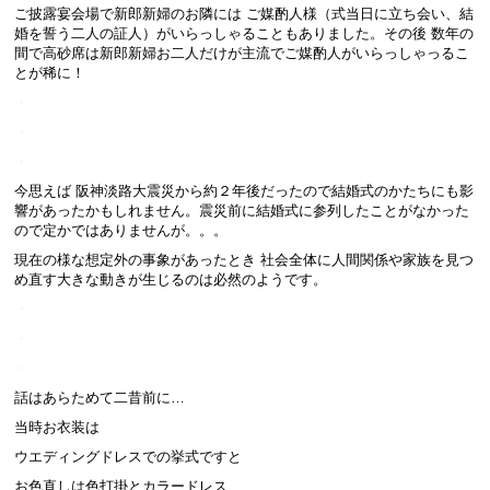
ご披露宴会場で新郎新婦のお隣には ご媒酌人様（式当日に立ち会い、結
婚を誓う二人の証人）がいらっしゃることもありました。その後 数年の
間で高砂席は新郎新婦お二人だけが主流でご媒酌人がいらっしゃっるこ
とが稀に！
・
・
・
今思えば 阪神淡路大震災から約２年後だったので結婚式のかたちにも影
響があったかもしれません。震災前に結婚式に参列したことがなかった
ので定かではありませんが。。。
現在の様な想定外の事象があったとき 社会全体に人間関係や家族を見つ
め直す大きな動きが生じるのは必然のようです。
・
・
・
話はあらためて二昔前に…
当時お衣装は
ウエディングドレスでの挙式ですと
お色直しは色打掛とカラードレス