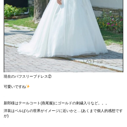
現在のパフスリーブドレス②
可愛いですね
.
新郎様はテールコート(燕尾服)にゴールドの刺繍入りなど。。。
洋装はベルばらの世界がイメージに近いかと…(あくまで個人的感想です
が)
.