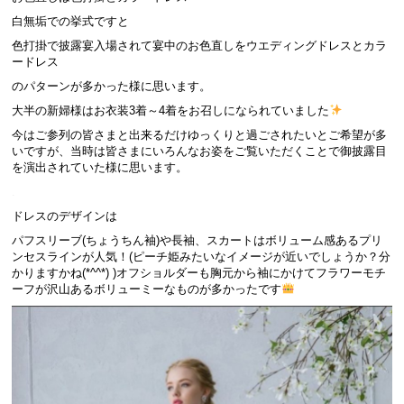
白無垢での挙式ですと
色打掛で披露宴入場されて宴中のお色直しをウエディングドレスとカラ
ードレス
のパターンが多かった様に思います。
大半の新婦様はお衣装3着～4着をお召しになられていました
今はご参列の皆さまと出来るだけゆっくりと過ごされたいとご希望が多
いですが、当時は皆さまにいろんなお姿をご覧いただくことで御披露目
を演出されていた様に思います。
.
ドレスのデザインは
パフスリーブ(ちょうちん袖)や長袖、スカートはボリューム感あるプリ
ンセスラインが人気！(ピーチ姫みたいなイメージが近いでしょうか？分
かりますかね(*^^*) )オフショルダーも胸元から袖にかけてフラワーモチ
ーフが沢山あるボリューミーなものが多かったです