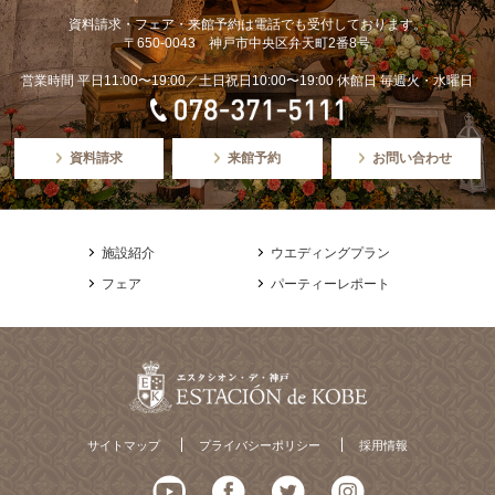
資料請求・フェア・来館予約は電話でも受付しております。
〒650-0043 神戸市中央区弁天町2番8号
営業時間 平日11:00〜19:00／土日祝日10:00〜19:00 休館日 毎週火・水曜日
資料請求
来館予約
お問い合わせ
施設紹介
ウエディングプラン
フェア
パーティーレポート
サイトマップ
プライバシーポリシー
採用情報