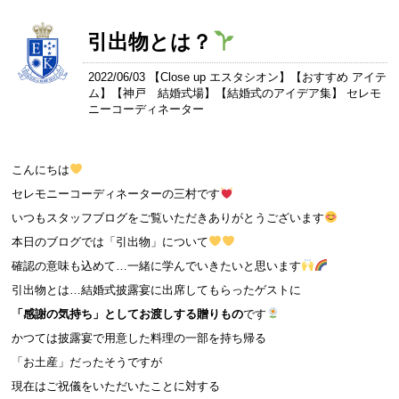
引出物とは？
2022/06/03 【
Close up エスタシオン
】【
おすすめ アイテ
ム
】【
神戸 結婚式場
】【
結婚式のアイデア集
】 セレモ
ニーコーディネーター
こんにちは
セレモニーコーディネーターの三村です
いつもスタッフブログをご覧いただきありがとうございます
本日のブログでは「引出物」について
確認の意味も込めて…一緒に学んでいきたいと思います
引出物とは…結婚式披露宴に出席してもらったゲストに
「感謝の気持ち」としてお渡しする贈りもの
です
かつては披露宴で用意した料理の一部を持ち帰る
「お土産」だったそうですが
現在はご祝儀をいただいたことに対する