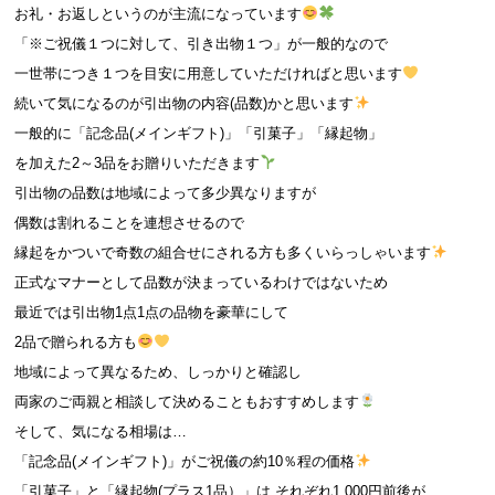
お礼・お返しというのが主流になっています
「※ご祝儀１つに対して、引き出物１つ」が一般的なので
一世帯につき１つを目安に用意していただければと思います
続いて気になるのが引出物の内容(品数)かと思います
一般的に「記念品(メインギフト)」「引菓子」「縁起物」
を加えた2～3品をお贈りいただきます
引出物の品数は地域によって多少異なりますが
偶数は割れることを連想させるので
縁起をかついで奇数の組合せにされる方も多くいらっしゃいます
正式なマナーとして品数が決まっているわけではないため
最近では引出物1点1点の品物を豪華にして
2品で贈られる方も
地域によって異なるため、しっかりと確認し
両家のご両親と相談して決めることもおすすめします
そして、気になる相場は…
「記念品(メインギフト)」がご祝儀の約10％程の価格
「引菓子」と「縁起物(プラス1品）」は それぞれ1,000円前後が