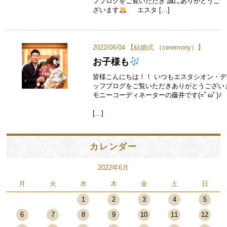
フブログをご覧いただき 誠にありがとうご
ざいます
エスタ […]
2022/06/04 【
結婚式 （ceremony）
】
お子様も
皆様こんにちは！！ いつもエスタシオン・
ッフブログをご覧いただきありがとうござい
モニーコーディネーターの藤井です(=ﾟωﾟ)ﾉ
[…]
カレンダー
2022年6月
月
火
水
木
金
土
日
1
2
3
4
5
6
7
8
9
10
11
12