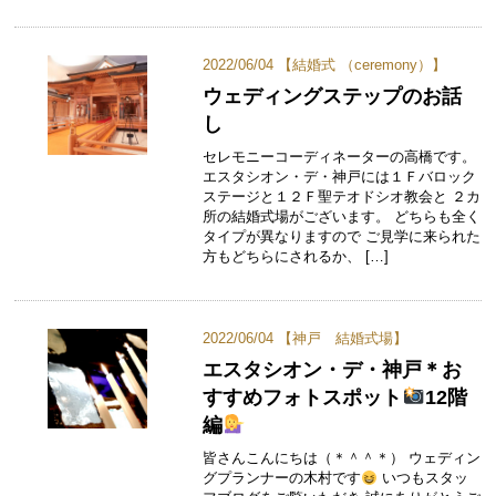
2022/06/04 【
結婚式 （ceremony）
】
ウェディングステップのお話
し
セレモニーコーディネーターの高橋です。
エスタシオン・デ・神戸には１Ｆバロック
ステージと１２Ｆ聖テオドシオ教会と ２カ
所の結婚式場がございます。 どちらも全く
タイプが異なりますので ご見学に来られた
方もどちらにされるか、 […]
2022/06/04 【
神戸 結婚式場
】
エスタシオン・デ・神戸＊お
すすめフォトスポット
12階
編
皆さんこんにちは（＊＾＾＊） ウェディン
グプランナーの木村です
いつもスタッ