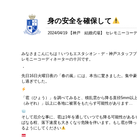
身の安全を確保して
2024/04/19 【
神戸 結婚式場
】 セレモニーコー
みなさまこんにちは！いつもエスタシオン・デ・神戸スタッフブ
レモニーコーディネーターの十川です。
・
先日16日火曜日夜の「春の嵐」には、本当に驚きました。集中
し過ぎでした。
「雹（ひょう）」を調べてみると、積乱雲から降る直径5mm以
（みぞれ）」以上に各地に被害をもたらす可能性があります…
そして厄介な事に、雹は1年を通していつでも降る可能性がある
ばなる程、落下速度も大きくなり危険を伴います。もし雹が降っ
るようにしてください