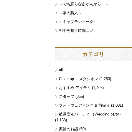
～でも怒らなあかんから！～
～家の購入～
～キャプテンマーク～
相手を想う時間,,,♡
カテゴリ
all
Close up エスタシオン
(2,260)
おすすめ アイテム
(1,408)
スタッフ
(855)
フォトウェディング & 前撮り
(1,001)
披露宴＆パーティ （Wedding party）
(1,158)
振袖のお話
(69)