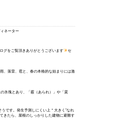
ディネーター
ログをご覧頂きありがとうございます
セ
豪雨、落雷、雹と、春の本格的な始まりには激
上の氷塊とあり、「霰（あられ）」や「霙
そうです。発生予測しにくい上＂大きく”なれ
てきたら、屋根のしっかりした建物に避難す