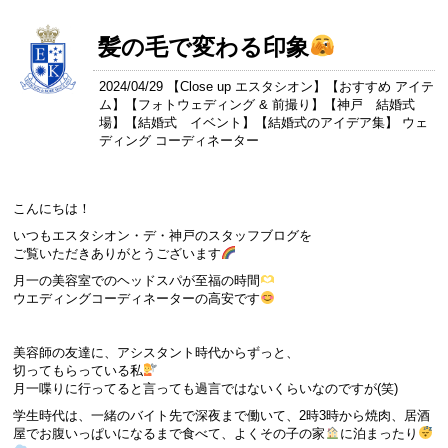
髪の毛で変わる印象
2024/04/29 【
Close up エスタシオン
】【
おすすめ アイテ
ム
】【
フォトウェディング & 前撮り
】【
神戸 結婚式
場
】【
結婚式 イベント
】【
結婚式のアイデア集
】 ウェ
ディング コーディネーター
こんにちは！
いつもエスタシオン・デ・神戸のスタッフブログを
ご覧いただきありがとうございます
月一の美容室でのヘッドスパが至福の時間
ウエディングコーディネーターの高安です
美容師の友達に、アシスタント時代からずっと、
切ってもらっている私
月一喋りに行ってると言っても過言ではないくらいなのですが(笑)
学生時代は、一緒のバイト先で深夜まで働いて、2時3時から焼肉、居酒
屋でお腹いっぱいになるまで食べて、よくその子の家
に泊まったり