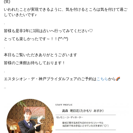
(笑)
いわれたことが実現できるように、気を付けるところは気を付けて過ご
していきたいです♪
.
皆様も是非1年に1回は占いへ行ってみてください♡
とっても楽しかったです～！！(*^-^*)
.
本日もご覧いただきありがとうございます
皆様のご来館お待ちしております！
.
エスタシオン・デ・神戸ブライダルフェアのご予約は
こちら
から
..