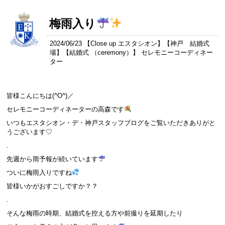
梅雨入り
2024/06/23 【
Close up エスタシオン
】【
神戸 結婚式
場
】【
結婚式 （ceremony）
】 セレモニーコーディネー
ター
皆様こんにちは(^O^)／
セレモニーコーディネーターの高森です
いつもエスタシオン・デ・神戸スタッフブログをご覧いただきありがと
うございます♡
.
先週から雨予報が続いています
ついに梅雨入りですね
皆様いかがおすごしですか？？
.
そんな梅雨の時期、結婚式を控える方や前撮りを延期したり