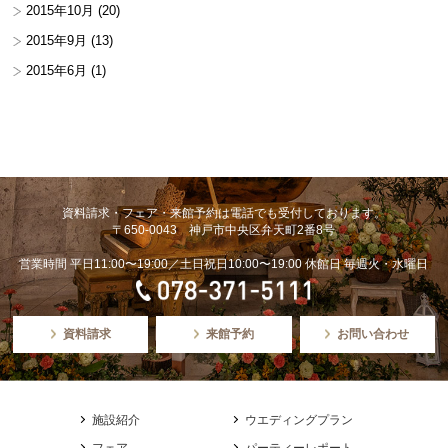
2015年10月
(20)
2015年9月
(13)
2015年6月
(1)
資料請求・フェア・来館予約は電話でも受付しております。
〒650-0043 神戸市中央区弁天町2番8号
営業時間 平日11:00〜19:00／土日祝日10:00〜19:00 休館日 毎週火・水曜日
資料請求
来館予約
お問い合わせ
施設紹介
ウエディングプラン
フェア
パーティーレポート