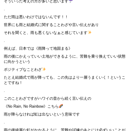
そういった考えの方が多いと思います
.
ただ雨は悪いわけではないんです！！
世界にも雨と結婚式に関することわざや言い伝えがあり
それを聞くと、雨も悪くないなぁと感じています
.
例えば、日本では《雨降って地固まる》
雨の後にかえっていい土地ができるように、苦難を乗り換えていい状態
に向かうという
ポジティブなことわざ
たとえ結婚式で雨が降っても、この先はより一層うまくいく！というこ
とですね！
.
このことわざですがハワイの昔から続く言い伝えの
《No Rain, No Rainbow》こちら
雨が降らなければ虹は出ないという意味です
.
雨の後綺麗な虹がかかるように、苦難や試練のあとには必ずいいことが