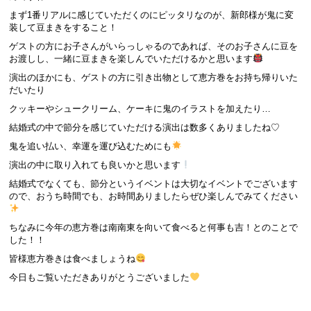
まず1番リアルに感じていただくのにピッタリなのが、新郎様が鬼に変
装して豆まきをすること！
ゲストの方にお子さんがいらっしゃるのであれば、そのお子さんに豆を
お渡しし、一緒に豆まきを楽しんでいただけるかと思います
演出のほかにも、ゲストの方に引き出物として恵方巻をお持ち帰りいた
だいたり
クッキーやシュークリーム、ケーキに鬼のイラストを加えたり…
結婚式の中で節分を感じていただける演出は数多くありましたね♡
鬼を追い払い、幸運を運び込むためにも
演出の中に取り入れても良いかと思います
結婚式でなくても、節分というイベントは大切なイベントでございます
ので、おうち時間でも、お時間ありましたらぜひ楽しんでみてください
ちなみに今年の恵方巻は南南東を向いて食べると何事も吉！とのことで
した！！
皆様恵方巻きは食べましょうね
今日もご覧いただきありがとうございました