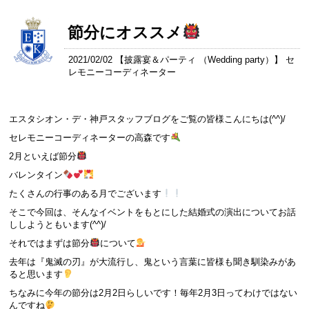
節分にオススメ
2021/02/02 【
披露宴＆パーティ （Wedding party）
】 セ
レモニーコーディネーター
エスタシオン・デ・神戸スタッフブログをご覧の皆様こんにちは(^^)/
セレモニーコーディネーターの高森です
2月といえば節分
バレンタイン
たくさんの行事のある月でございます
そこで今回は、そんなイベントをもとにした結婚式の演出についてお話
ししようともいます(^^)/
それではまずは節分
について
去年は『鬼滅の刃』が大流行し、鬼という言葉に皆様も聞き馴染みがあ
ると思います
ちなみに今年の節分は2月2日らしいです！毎年2月3日ってわけではない
んですね