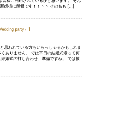
ほぼ皆様ご利用されているかと思います。 そん
婦様に朗報です！！＾＾ その名も […]
ing party）
】
、と思われている方もいらっしゃるかもしれま
多くありません。 では平日の結婚式場って何
ん結婚式の打ち合わせ、準備ですね。 では披