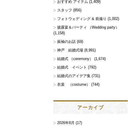
おすすめ アイテム
(1,409)
スタッフ
(856)
フォトウェディング & 前撮り
(1,002)
披露宴＆パーティ （Wedding party）
(1,158)
振袖のお話
(69)
神戸 結婚式場
(8,991)
結婚式 （ceremony）
(1,674)
結婚式 イベント
(792)
結婚式のアイデア集
(731)
衣裳 （costume）
(744)
アーカイブ
2026年8月
(17)