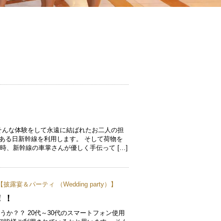
】
そんな体験をして永遠に結ばれたお二人の担
婦はある日新幹線を利用します。 そして荷物を
時、新幹線の車掌さんが優しく手伝って […]
【
披露宴＆パーティ （Wedding party）
】
！！
か？？ 20代～30代のスマートフォン使用