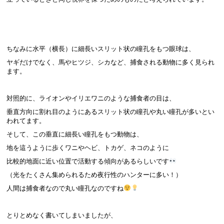
ちなみに水平（横長）に細長いスリット状の瞳孔をもつ眼球は、
ヤギだけでなく、馬やヒツジ、シカなど、捕食される動物に多く見られ
ます。
対照的に、ライオンやイリエワニのような捕食者の目は、
垂直方向に割れ目のようにあるスリット状の瞳孔や丸い瞳孔が多いとい
われてます。
そして、この垂直に細長い瞳孔をもつ動物は、
地を這うように歩くワニやヘビ、トカゲ、ネコのように
比較的地面に近い位置で活動する傾向があるらしいです
（光をたくさん集められるため夜行性のハンターに多い！）
人間は捕食者なので丸い瞳孔なのですね
とりとめなく書いてしまいましたが、