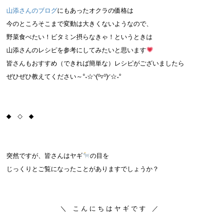
山添さんのブログ
にもあったオクラの価格は
今のところそこまで変動は大きくないようなので、
野菜食べたい！ビタミン摂らなきゃ！というときは
山添さんのレシピを参考にしてみたいと思います
皆さんもおすすめ（できれば簡単な）レシピがございましたら
ぜひぜひ教えてください～°˖☆◝(⁰▿⁰)◜☆˖°
◆ ◇ ◆
突然ですが、皆さんはヤギ
の目を
じっくりとご覧になったことがありますでしょうか？
＼ こ ん に ち は ヤ ギ で す ／