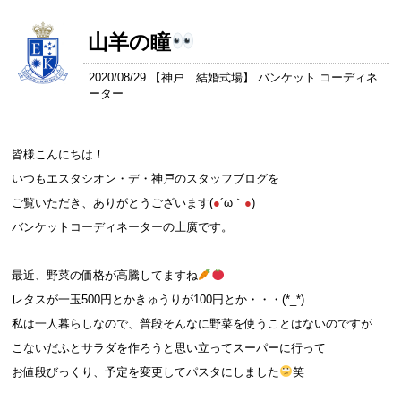
山羊の瞳
2020/08/29 【
神戸 結婚式場
】 バンケット コーディネ
ーター
皆様こんにちは！
いつもエスタシオン・デ・神戸のスタッフブログを
ご覧いただき、ありがとうございます(
●
´ω｀
●
)
バンケットコーディネーターの上廣です。
最近、野菜の価格が高騰してますね
レタスが一玉500円とかきゅうりが100円とか・・・(*_*)
私は一人暮らしなので、普段そんなに野菜を使うことはないのですが
こないだふとサラダを作ろうと思い立ってスーパーに行って
お値段びっくり、予定を変更してパスタにしました
笑