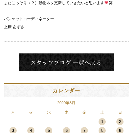
またこっそり（？）動物ネタ更新していきたいと思います
笑
バンケットコーディネーター
上廣 あずさ
カレンダー
2020年8月
月
火
水
木
金
土
日
1
2
3
4
5
6
7
8
9