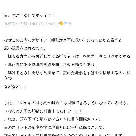
目、すごくないですか？？？
鬼滅の刃の敵（鬼）の目っぽい
笑
なぜこのようなデザイン（瞳孔が水平に長い）になったかと言うと
広い視野をとれるので、
・様々な方向から接近してくる捕食者（敵）を素早く見つけやすくする
・真正面にある物体の画質を向上させる効果もあり、
逃げるときに周りを見渡せて、荒れた地形をすばやく移動するのに役
立つ
などなど。。
また、このヤギの目は約50度近くも回転できるようになっているそう。
（なんと人間の10倍に相当するらしい！！）
これは、頭を下げて草を食べるときに目を回転させて、
目のスリットの角度を常に地面とほぼ平行に保つことで、
立っているときと同じ視界を保つためのものだと考えられています。